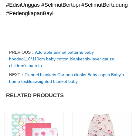
#EdisiUnggas #SelimutBertopi #SelimutBertudung
#PerlengkapanBayi
PREVIOUS：
Adorable animal patterns baby
hooded110*110cm baby cotton blanket six-layer gauze
children's bath to
NEXT：
Flannel blankets Cartoon cloaks Baby capes Baby's
home textilesweighted blanket baby
RELATED PRODUCTS