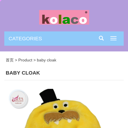
CATEGORIES
Toggle
navigati
首页
>
Product
>
baby cloak
BABY CLOAK