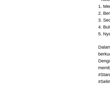
1. Me
2. Be
3. Se
4. Bu
5. Ny
Dalam
berku
Denga
memba
#Star
#Seli