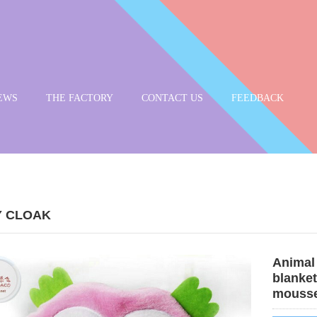
EWS
THE FACTORY
CONTACT US
FEEDBACK
 CLOAK
Animal
blanket
mousse