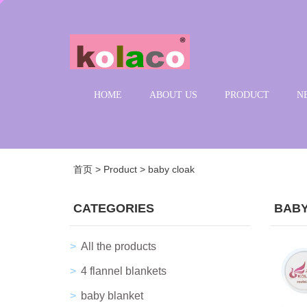
HOME
ABOUT US
PRODUCT
N
首页
>
Product
>
baby cloak
CATEGORIES
BABY
All the products
4 flannel blankets
baby blanket