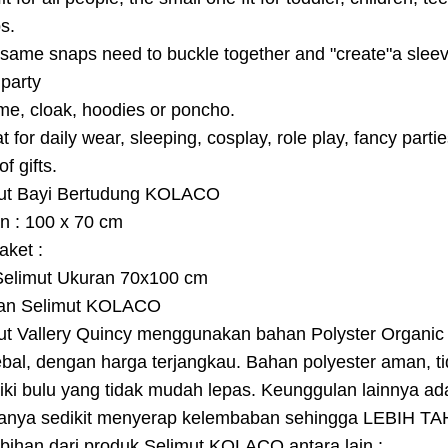
s.
same snaps need to buckle together and "create"a sleeve
 party
me, cloak, hoodies or poncho.
t for daily wear, sleeping, cosplay, role play, fancy parti
of gifts.
ut Bayi Bertudung KOLACO
n : 100 x 70 cm
Paket :
Selimut Ukuran 70x100 cm
an Selimut KOLACO
ut Vallery Quincy menggunakan bahan Polyster Organic
ebal, dengan harga terjangkau. Bahan polyester aman, t
iki bulu yang tidak mudah lepas. Keunggulan lainnya ad
anya sedikit menyerap kelembaban sehingga LEBIH TAH
ebihan dari produk Selimut KOLACO antara lain :