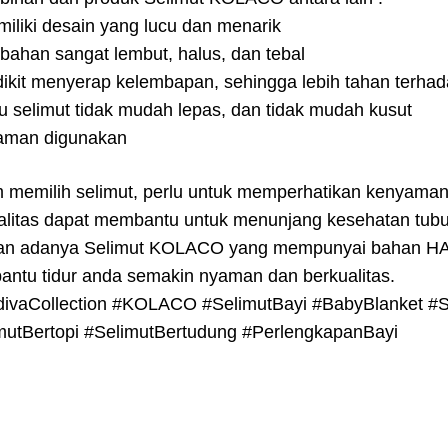
miliki desain yang lucu dan menarik
rbahan sangat lembut, halus, dan tebal
dikit menyerap kelembapan, sehingga lebih tahan terhada
lu selimut tidak mudah lepas, dan tidak mudah kusut
aman digunakan
 memilih selimut, perlu untuk memperhatikan kenyamanan
alitas dapat membantu untuk menunjang kesehatan tubu
n adanya Selimut KOLACO yang mempunyai bahan H
ntu tidur anda semakin nyaman dan berkualitas.
divaCollection #KOLACO #SelimutBayi #BabyBlanket #
mutBertopi #SelimutBertudung #PerlengkapanBayi