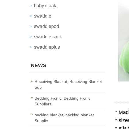
baby cloak
swaddle
swaddlepod
swaddle sack
swaddleplus
NEWS
Receiving Blanket, Receiving Blanket
Sup
Bedding Picnic, Bedding Picnic
Suppliers
* Mad
packing blanket, packing blanket
* siz
Supplie
* It i