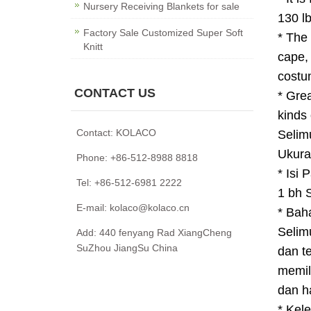
Nursery Receiving Blankets for sale
130 lb
Factory Sale Customized Super Soft
* The 
Knitt
cape,
costu
CONTACT US
* Grea
kinds 
Contact: KOLACO
Selim
Ukura
Phone: +86-512-8988 8818
* Isi 
Tel: +86-512-6981 2222
1 bh 
E-mail: kolaco@kolaco.cn
* Bah
Selim
Add: 440 fenyang Rad XiangCheng
SuZhou JiangSu China
dan t
memil
dan h
* Kel