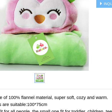
INQU
e of 100% flannel material, super soft, cozy and warm.
es are suitable:100*75cm
s fit for all people, the small one fit for toddler, children, 