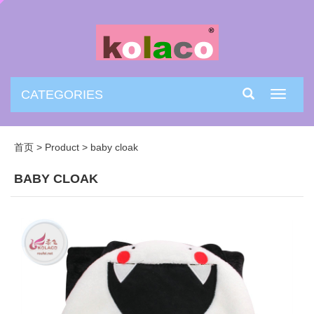
CATEGORIES
Toggle
navigati
首页
>
Product
>
baby cloak
BABY CLOAK