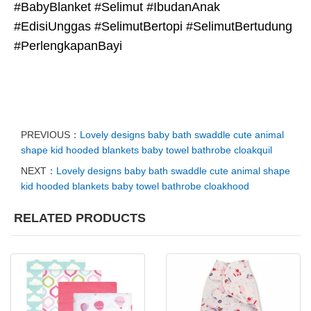
#BabyBlanket #Selimut #IbudanAnak
#EdisiUnggas #SelimutBertopi #SelimutBertudung
#PerlengkapanBayi
PREVIOUS：
Lovely designs baby bath swaddle cute animal
shape kid hooded blankets baby towel bathrobe cloakquil
NEXT：
Lovely designs baby bath swaddle cute animal shape
kid hooded blankets baby towel bathrobe cloakhood
RELATED PRODUCTS